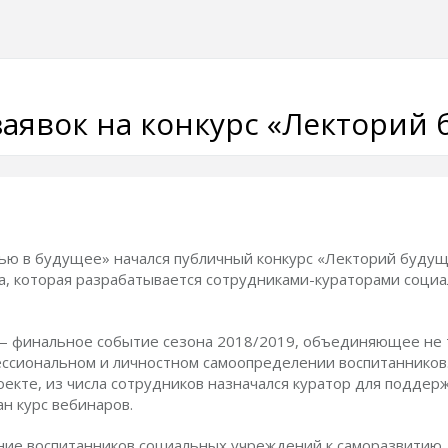
заявок на конкурс «Лекторий 
тью в будущее» начался публичный конкурс «Лекторий буду
, которая разрабатывается сотрудниками-кураторами социа
 финальное событие сезона 2018/2019, объединяющее не тол
ссиональном и личностном самоопределении воспитанников. 
екте, из числа сотрудников назначался куратор для поддер
н курс вебинаров.
ие воспитанников социальных учреждений к саморазвитию, 