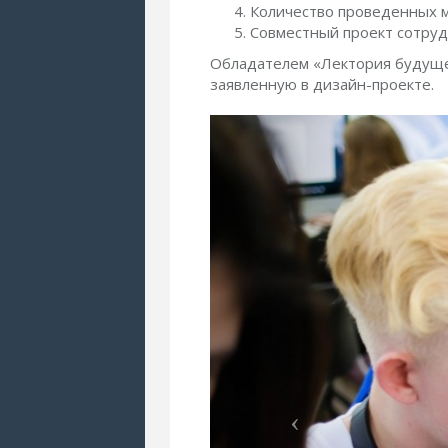
Количество проведенных м
Совместный проект сотру
Обладателем «Лектория будуще
заявленную в дизайн-проекте.