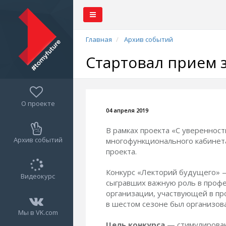
Главная
Архив событий
Стартовал прием 
О проекте
04 апреля 2019
В рамках проекта «С увереннос
Архив событий
многофункционального кабинета
проекта.
Конкурс «Лекторий будущего» —
Видеокурс
сыгравших важную роль в профе
организации, участвующей в про
в шестом сезоне был организова
Мы в VK.com
Цель конкурса
— стимулирован